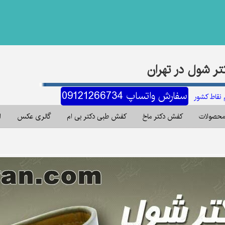
ر شول در تهران
سفارش واتساپ 09121266734
م نقاط کشور
صولات
کفش دکتر ماخ
کفش طبی دکتر بی ام
گالری عکس
اس