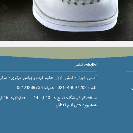
اطلاعات تماس
آدرس: تهران- نبش اتوبان حکیم غرب و پیامبر مرکزی- مرکز خ
تلفن: 44097202-021 همراه: 09121266734
ساعات کار فروشگاه: صبح ها 10 الی 14
بعدازظهرها 15 الی 21
همه روزه حتی ایام تعطیل